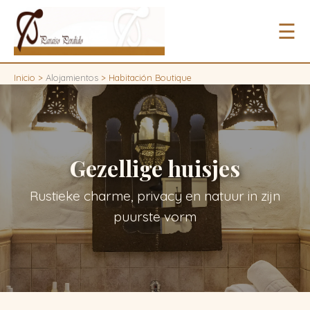
☰
Inicio
>
Alojamientos
>
Habitación Boutique
Gezellige huisjes
Rustieke charme, privacy en natuur in zijn
puurste vorm